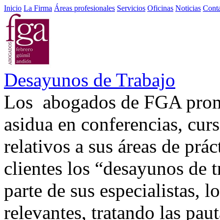
Inicio
La Firma
Áreas profesionales
Servicios
Oficinas
Noticias
Cont
Desayunos de Trabajo
Los abogados de FGA promu
asidua en conferencias, curs
relativos a sus áreas de prá
clientes los “desayunos de 
parte de sus especialistas,
relevantes, tratando las pa