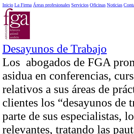
Inicio
La Firma
Áreas profesionales
Servicios
Oficinas
Noticias
Cont
Desayunos de Trabajo
Los abogados de FGA promu
asidua en conferencias, curs
relativos a sus áreas de prá
clientes los “desayunos de 
parte de sus especialistas,
relevantes, tratando las pa