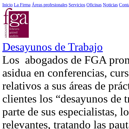
Inicio
La Firma
Áreas profesionales
Servicios
Oficinas
Noticias
Cont
Desayunos de Trabajo
Los abogados de FGA promu
asidua en conferencias, curs
relativos a sus áreas de prá
clientes los “desayunos de 
parte de sus especialistas,
relevantes, tratando las pa