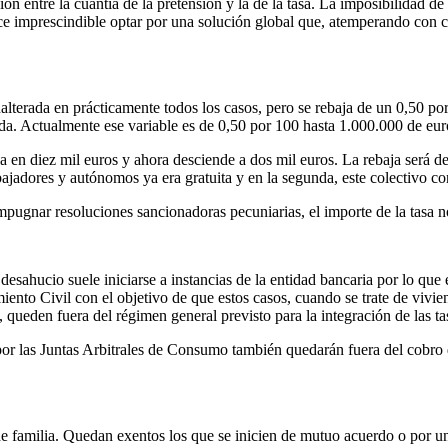
ón entre la cuantía de la pretensión y la de la tasa. La imposibilidad 
e imprescindible optar por una solución global que, atemperando con cará
nalterada en prácticamente todos los casos, pero se rebaja de un 0,50 po
da. Actualmente ese variable es de 0,50 por 100 hasta 1.000.000 de euros
a en diez mil euros y ahora desciende a dos mil euros. La rebaja será d
abajadores y autónomos ya era gratuita y en la segunda, este colectivo 
pugnar resoluciones sancionadoras pecuniarias, el importe de la tasa n
esahucio suele iniciarse a instancias de la entidad bancaria por lo que 
ento Civil con el objetivo de que estos casos, cuando se trate de vivien
 queden fuera del régimen general previsto para la integración de las tas
r las Juntas Arbitrales de Consumo también quedarán fuera del cobro de
de familia. Quedan exentos los que se inicien de mutuo acuerdo o por un