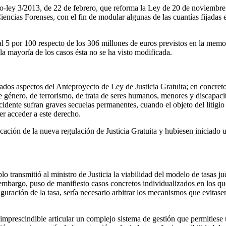
o-ley 3/2013, de 22 de febrero, que reforma la Ley de 20 de noviembre 
Ciencias Forenses, con el fin de modular algunas de las cuantías fijada
 al 5 por 100 respecto de los 306 millones de euros previstos en la me
la mayoría de los casos ésta no se ha visto modificada.
ados aspectos del Anteproyecto de Ley de Justicia Gratuita; en concret
de género, de terrorismo, de trata de seres humanos, menores y discapac
cidente sufran graves secuelas permanentes, cuando el objeto del litigi
er acceder a este derecho.
icación de la nueva regulación de Justicia Gratuita y hubiesen iniciado 
o transmitió al ministro de Justicia la viabilidad del modelo de tasas j
 embargo, puso de manifiesto casos concretos individualizados en los que 
ración de la tasa, sería necesario arbitrar los mecanismos que evitasen 
a imprescindible articular un complejo sistema de gestión que permitiese