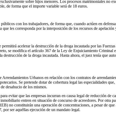
 exclusivamente sobre hijos menores. Los procesos matrimoniales no ex
le, de forma que el importe variable será de 18 euros.
 públicos con los trabajadores, de forma que, cuando actúen en defensa 
sa que les corresponda por la interposición de los recursos de apelación 
permitirá acelerar la destrucción de la droga incautada por las Fuerza
reto, se modifica el
artículo 367 de la Ley de Enjuiciamiento Criminal e
a destrucción de la droga incautada. Hasta ahora, el juez tenía que auto
e Arrendamientos Urbanos en relación con los contratos de arrendamie
otecarios. Se pretende dotar de cobertura legal las especialidades que,
n de desahucio de los mismos.
ra evitar que las empresas incurran en causa legal de reducción de capi
 inmobiliario entren en situación de concurso de acreedores. Por otra par
B) no constituirán una operación de concentraciones, a pesar de que a
, por ser aquéllas ejecución de un mandato legal.