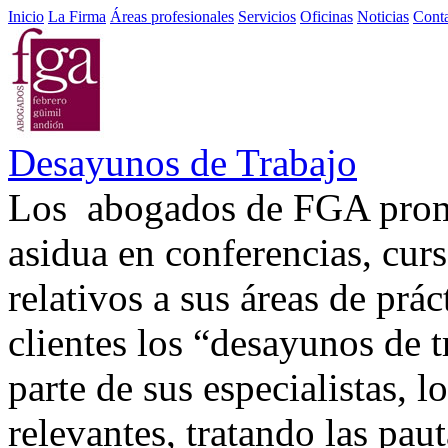
Inicio
La Firma
Áreas profesionales
Servicios
Oficinas
Noticias
Cont
Desayunos de Trabajo
Los abogados de FGA promu
asidua en conferencias, curs
relativos a sus áreas de prá
clientes los “desayunos de 
parte de sus especialistas,
relevantes, tratando las pa